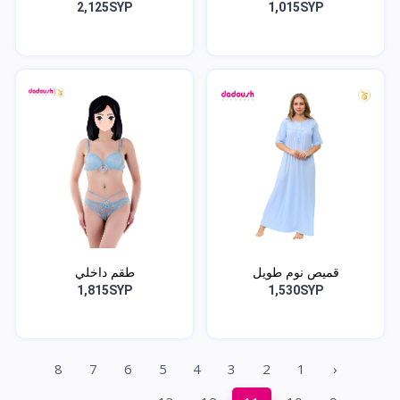
2,125SYP
1,015SYP
قميص نوم طويل
طقم داخلي
1,815SYP
1,530SYP
8
7
6
5
4
3
2
1
‹