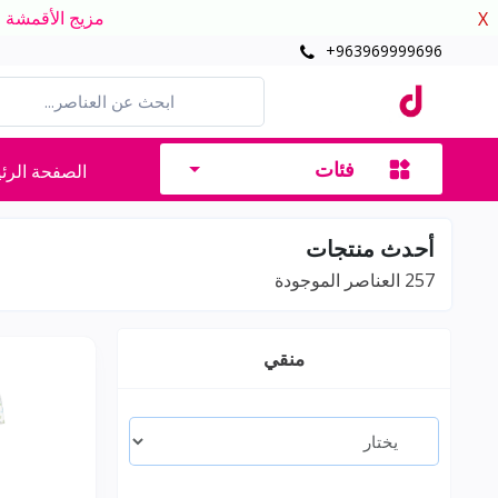
مزيج الأقمشة الدافئ
X
+963969999696
فئات
الصفحة الرئ
أحدث منتجات
257
العناصر الموجودة
منقي