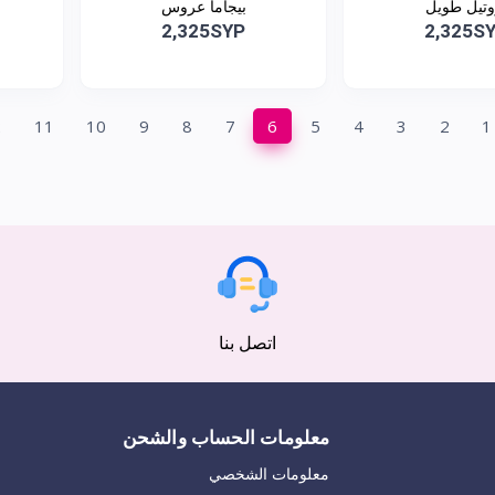
وتيل طويل
بيجاما عروس
2,325SYP
2,325S
2
11
10
9
8
7
6
5
4
3
2
1
اتصل بنا
معلومات الحساب والشحن
معلومات الشخصي