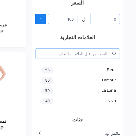
السعر
ل
قميص
YP
العلامات التجارية
Fleur
58
Lamour
80
La Luna
50
viva
49
فئات
قميص
YP
ملابس نوم