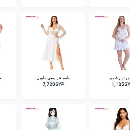
 نوم قصير
طقم عرايسي طويل
ط
7,720SYP
1,105S