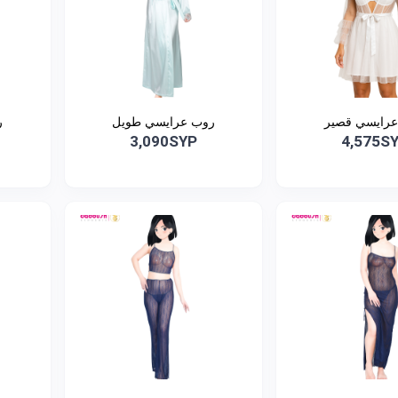
رايسي قصير
روب عرايسي طويل
ر
3,090SYP
4,575S