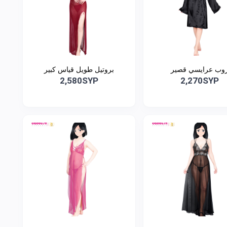
وب عرايسي قصير
بروتيل طويل قياس كبير
2,580SYP
2,270SYP