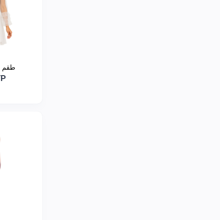
طقم ع
YP