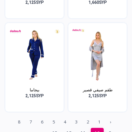
2,125SYP
1,660SYP
طقم صيفي قصير
بيجاما
2,125SYP
2,125SYP
8
7
6
5
4
3
2
1
‹