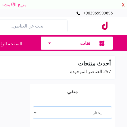
مزيج الأقمشة الدافئ
X
+963969999696
فئات
الصفحة الرئ
أحدث منتجات
257
العناصر الموجودة
منقي