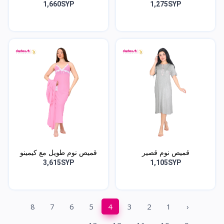
1,660SYP
1,275SYP
قميص نوم قصير
قميص نوم طويل مع كيمينو
3,615SYP
1,105SYP
8
7
6
5
4
3
2
1
‹