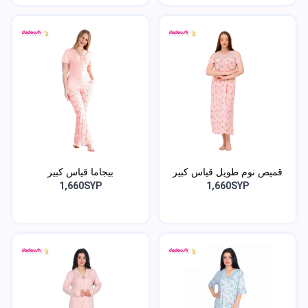
قميص نوم طويل قياس كبير
بيجاما قياس كبير
1,660SYP
1,660SYP