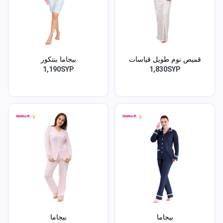
قميص نوم طويل قياسات
بيجاما بنتكور
كب...
1,190SYP
1,830SYP
بيجاما
بيجاما