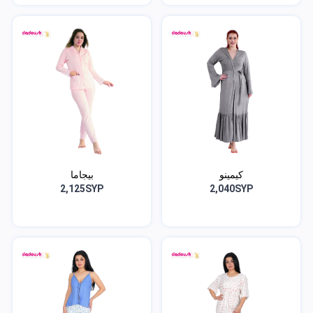
كيمينو
بيجاما
2,125SYP
2,040SYP