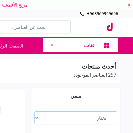
مزيج الأقمشة الدافئ
X
+963969999696
فئات
الصفحة الرئ
أحدث منتجات
257
العناصر الموجودة
منقي