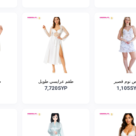
 نوم قصير
طقم عرايسي طويل
ط
7,720SYP
1,105S