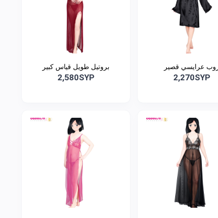
وب عرايسي قصير
بروتيل طويل قياس كبير
2,580SYP
2,270SYP