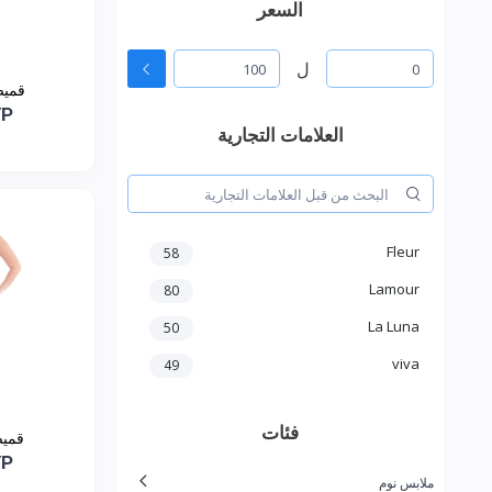
السعر
ل
قميص
YP
العلامات التجارية
Fleur
58
Lamour
80
La Luna
50
viva
49
فئات
قميص
YP
ملابس نوم