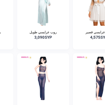
رايسي قصير
روب عرايسي طويل
ر
3,090SYP
4,575S