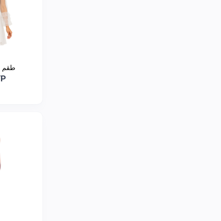
طقم ع
YP