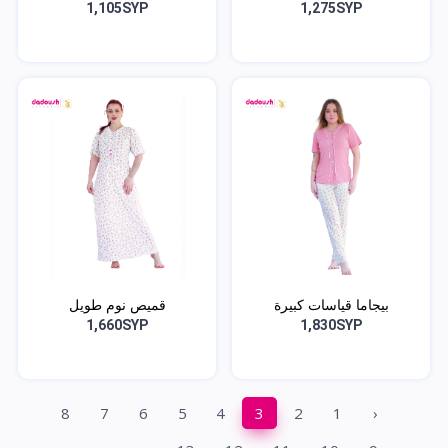
1,105SYP
1,275SYP
بيجاما قياسات كبيرة
قميص نوم طويل
1,660SYP
1,830SYP
8
7
6
5
4
3
2
1
‹