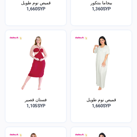
بيجاما بنتكور
قميص نوم طويل
1,660SYP
1,360SYP
قميص نوم طويل
فستان قصير
1,105SYP
1,660SYP