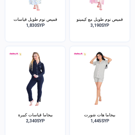
قميص نوم طويل مع كيمينو
قميص نوم طويل قياسات
كب...
1,830SYP
3,190SYP
بيجاما هات شورت
بيجاما قياسات كبيرة
2,340SYP
1,445SYP