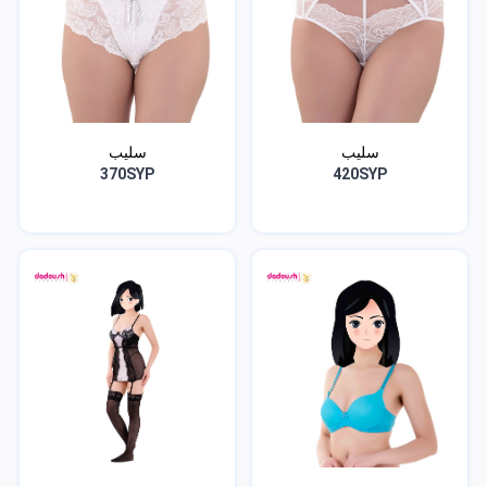
سليب
سليب
370SYP
420SYP