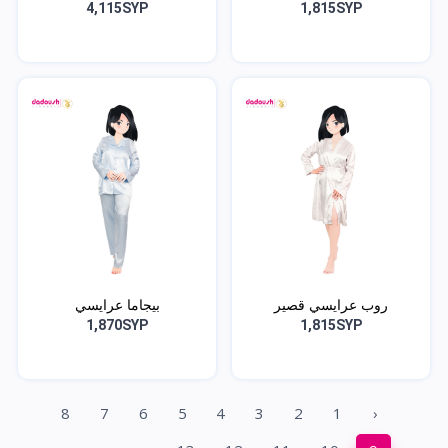
4,115SYP
1,815SYP
روب عرايسي قصير
بيجاما عرايسي
1,870SYP
1,815SYP
8
7
6
5
4
3
2
1
‹