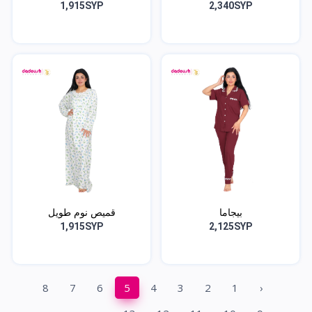
1,915SYP
2,340SYP
بيجاما
قميص نوم طويل
1,915SYP
2,125SYP
8
7
6
5
4
3
2
1
‹