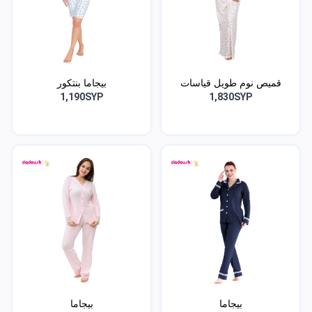
قميص نوم طويل قياسات
بيجاما بنتكور
كب...
1,190SYP
1,830SYP
بيجاما
بيجاما