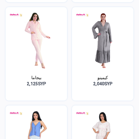
كيمينو
بيجاما
2,125SYP
2,040SYP