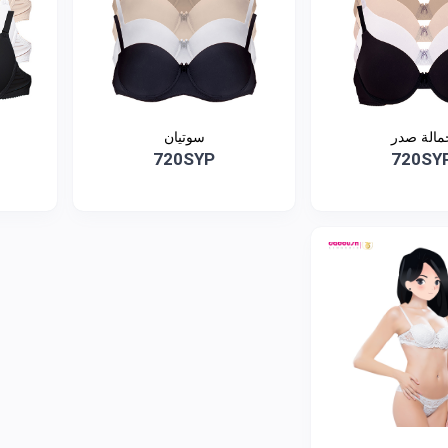
مالة صدر
سوتيان
720SYP
720SY