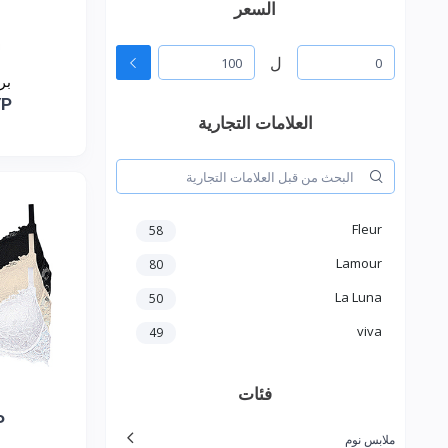
السعر
ل
بر
YP
العلامات التجارية
Fleur
58
Lamour
80
La Luna
50
viva
49
فئات
P
ملابس نوم