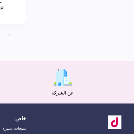
طق
YP
‹
عن الشركة
خاص
منتجات مميزة