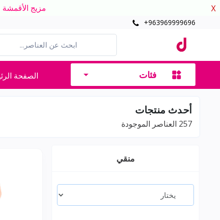
مزيج الأقمشة الدافئ
X
+963969999696
فئات
الصفحة الرئ
أحدث منتجات
257
العناصر الموجودة
منقي