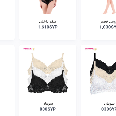
وتيل قصير
طقم داخلي
1,610SYP
1,030S
سوتيان
سوتيان
830SYP
830SY