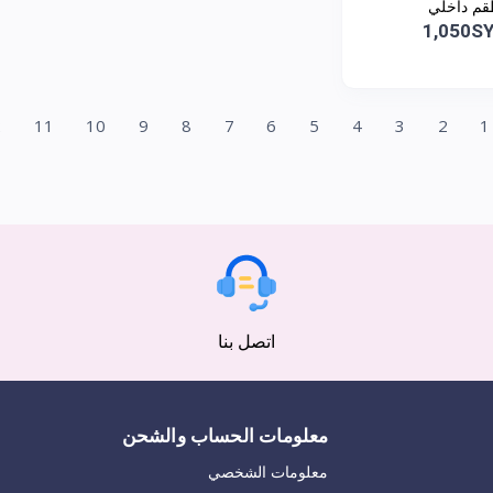
م داخلي
1,050S
2
11
10
9
8
7
6
5
4
3
2
1
اتصل بنا
معلومات الحساب والشحن
معلومات الشخصي