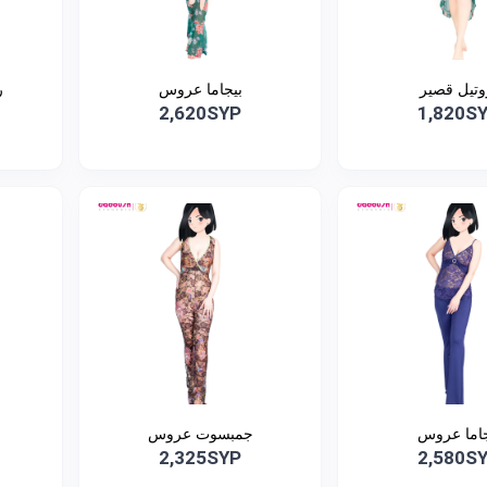
وتيل قصير
بيجاما عروس
ر
2,620SYP
1,820S
جاما عروس
جمبسوت عروس
2,325SYP
2,580S