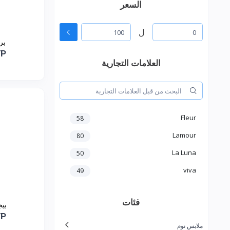
السعر
ل
بر
YP
العلامات التجارية
Fleur
58
Lamour
80
La Luna
50
viva
49
فئات
بي
YP
ملابس نوم