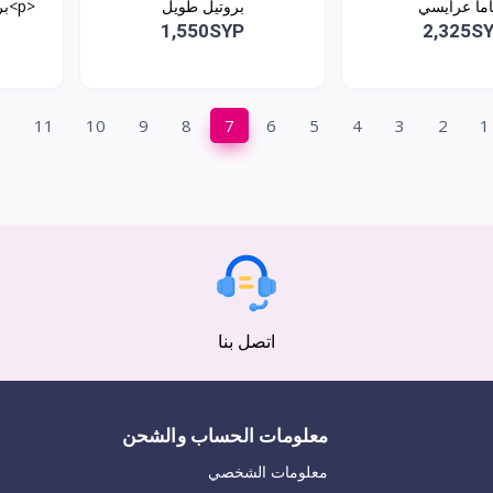
اما عرايسي
بروتيل طويل
<p>بروتيل قصير شفاف.<br...
1,550SYP
2,325S
2
11
10
9
8
7
6
5
4
3
2
1
اتصل بنا
معلومات الحساب والشحن
معلومات الشخصي