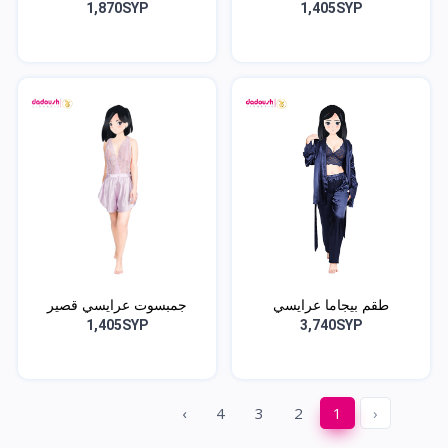
1,870SYP
1,405SYP
طقم بيجاما عرايسي
جمبسوت عرايسي قصير
1,405SYP
3,740SYP
›
4
3
2
1
‹