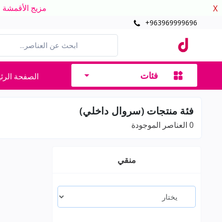
مزيج الأقمشة الدافئ
X
+963969999696
فئات
الصفحة الرئ
فئة منتجات (سروال داخلي)
0
العناصر الموجودة
منقي