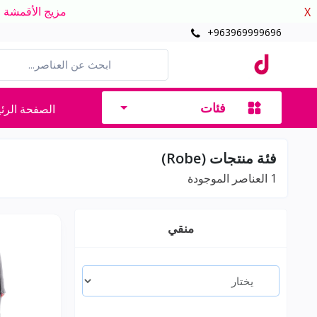
مزيج الأقمشة الدافئ
X
+963969999696
فئات
الصفحة الرئ
فئة منتجات (Robe)
1
العناصر الموجودة
منقي