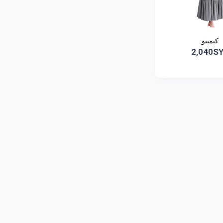
كيمينو
2,040S