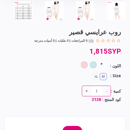
روب عرايسي قصير
(0)
0
المراجعات
0
طلبات
0
أمنيات مدرجة
1,815SYP
اللون :
Size :
M
XL
+
-
كمية :
كود المنتج :
3138