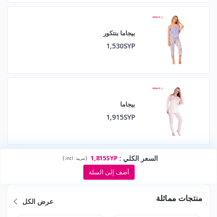
بيجاما بنتكور
1,530SYP
بيجاما
1,915SYP
السعر الكلي
:
1,815SYP
)
(
ضريبة :
incl.
أضف إلى السلة
منتجات مماثلة
عرض الكل