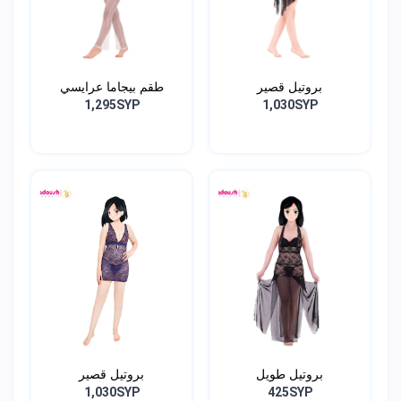
بروتيل قصير
طقم بيجاما عرايسي
1,295SYP
1,030SYP
بروتيل طويل
بروتيل قصير
1,030SYP
425SYP