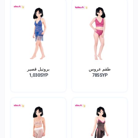
طقم عروس
بروتيل قصير
1,030SYP
785SYP