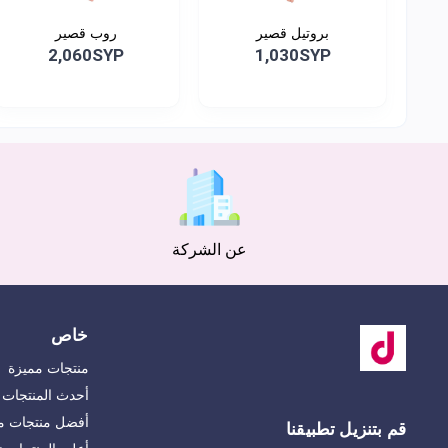
بروتيل قصير
روب قصير
2,060SYP
1,030SYP
عن الشركة
خاص
منتجات مميزة
أحدث المنتجات
أفضل منتجات مب
قم بتنزيل تطبيقنا