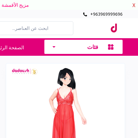
مزيج الأقمشة الدافئ
X
+963969999696
فئات
الصفحة الرئ