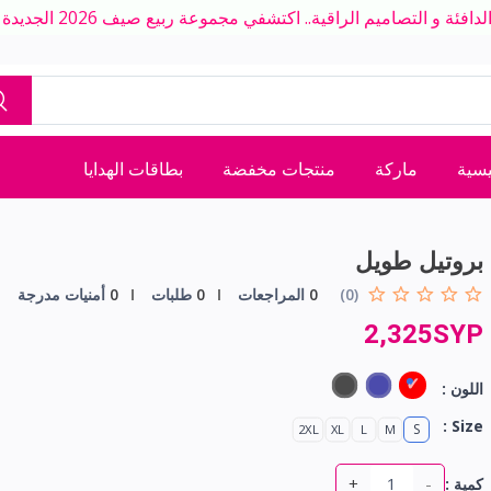
ة و التصاميم الراقية.. اكتشفي مجموعة ربيع صيف 2026 الجديدة بلمسة عصرية
يسية
ماركة
منتجات مخفضة
بطاقات الهدايا
بروتيل طويل
(0)
0
المراجعات
0
طلبات
0
أمنيات مدرجة
2,325SYP
اللون :
Size :
S
2XL
XL
L
M
+
-
كمية :