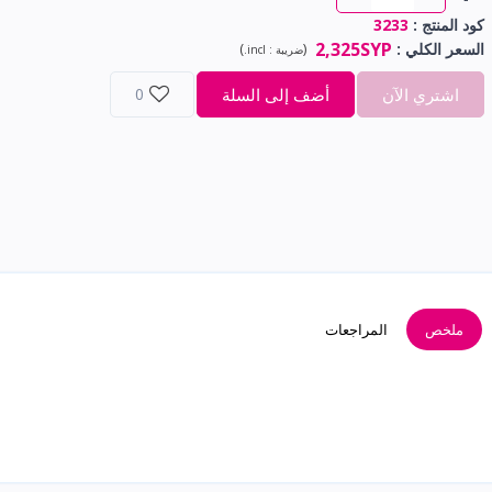
كود المنتج :
3233
2,325SYP
السعر الكلي
:
(
)
ضريبة :
incl.
اشتري الآن
أضف إلى السلة
0
ملخص
المراجعات