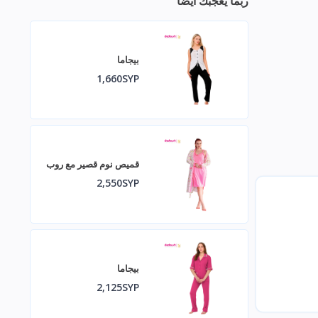
ربما يعجبك أيضا
بيجاما
1,660SYP
قميص نوم قصير مع روب
2,550SYP
بيجاما
2,125SYP