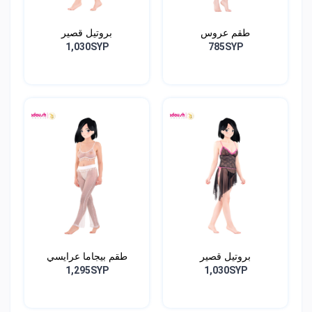
طقم عروس
بروتيل قصير
1,030SYP
785SYP
بروتيل قصير
طقم بيجاما عرايسي
1,295SYP
1,030SYP