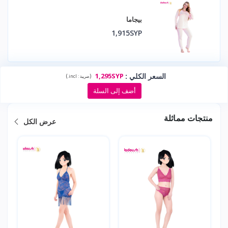
بيجاما
1,915SYP
السعر الكلي
:
1,295SYP
)
(
ضريبة :
incl.
أضف إلى السلة
منتجات مماثلة
عرض الكل