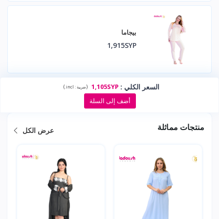
بيجاما
1,915SYP
السعر الكلي
:
1,105SYP
)
(
ضريبة :
incl.
أضف إلى السلة
منتجات مماثلة
عرض الكل