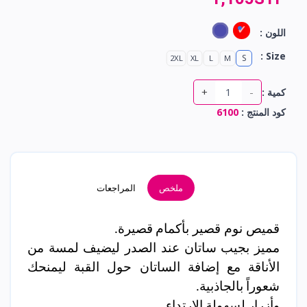
اللون :
Size :
S
2XL
XL
L
M
+
-
كمية :
كود المنتج :
6100
ملخص
المراجعات
قميص نوم قصير
بأكمام
قصيرة.
مميز بجيب ساتان عند الصدر ليضيف لمسة من
الأناقة مع إضافة الساتان حول القبة ليمنحك
شعوراً بالجاذبية.
وأزرار لسهولة الارتداء.