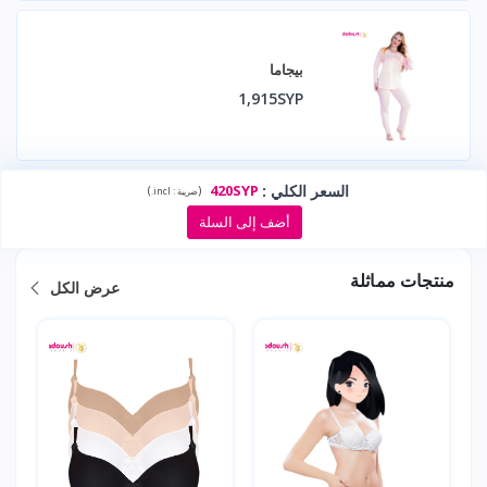
بيجاما
1,915SYP
السعر الكلي
:
420SYP
)
(
ضريبة :
incl.
أضف إلى السلة
منتجات مماثلة
عرض الكل