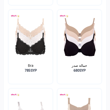
حمالة صدر
Bra
785SYP
680SYP