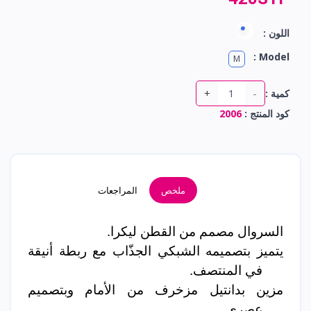
اللون :
Model :
M
+
-
كمية :
كود المنتج :
2006
ملخص
المراجعات
السروال مصمم من القطن ليكرا.
يتميز بتصميمه الشبكي الجذّاب مع ربطة أنيقة
في المنتصف.
مزين بدانتيل مزخرف من الأمام وبتصميم
عصري.