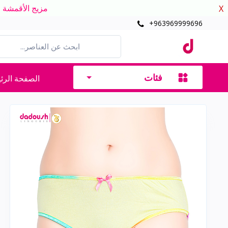
مزيج الأقمشة الدافئ
X
+963969999696
فئات
الصفحة الرئ