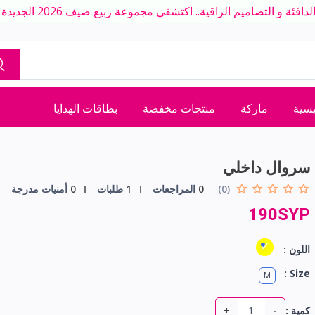
ة و التصاميم الراقية.. اكتشفي مجموعة ربيع صيف 2026 الجديدة بلمسة عصرية
يسية
ماركة
منتجات مخفضة
بطاقات الهدايا
سروال داخلي
(0)
0
المراجعات
1
طلبات
0
أمنيات مدرجة
190SYP
اللون :
Size :
M
+
-
كمية :