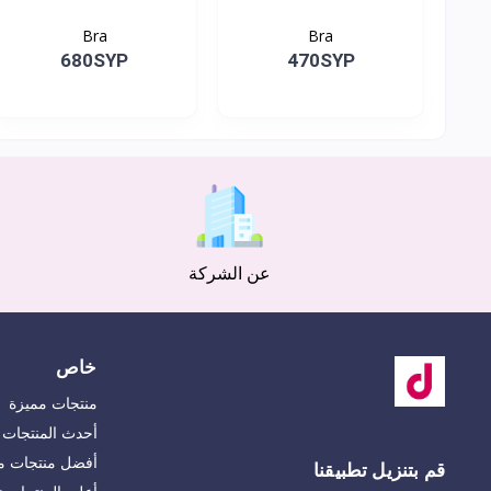
Bra
Bra
680SYP
470SYP
عن الشركة
خاص
منتجات مميزة
أحدث المنتجات
أفضل منتجات مب
قم بتنزيل تطبيقنا