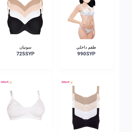
طقم داخلي
سوتيان
725SYP
990SYP