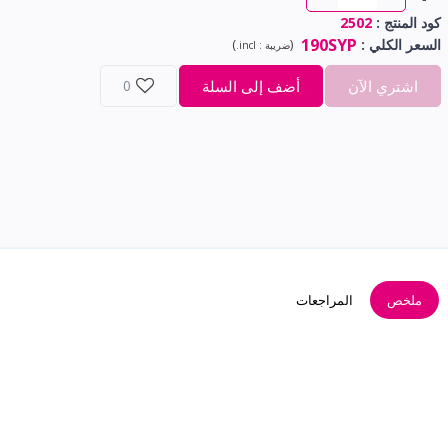
كود المنتج :
2502
190SYP
السعر الكلي
:
(
)
ضريبة :
incl.
اشتري الآن
أضف إلى السلة
0
ملخص
المراجعات