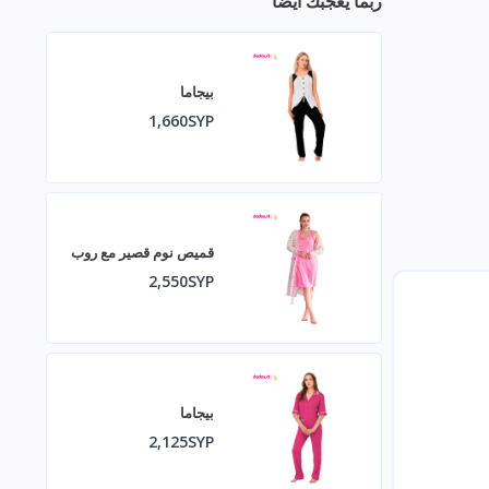
ربما يعجبك أيضا
بيجاما
1,660SYP
قميص نوم قصير مع روب
2,550SYP
بيجاما
2,125SYP