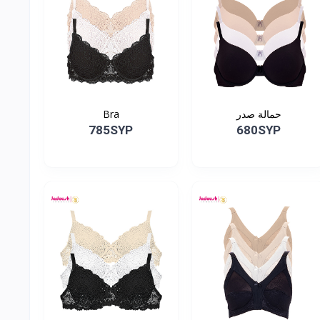
حمالة صدر
Bra
785SYP
680SYP