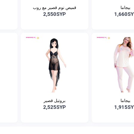
بيجاما
قميص نوم قصير مع روب
2,550SYP
1,660S
بيجاما
بروتيل قصير
2,525SYP
1,915S