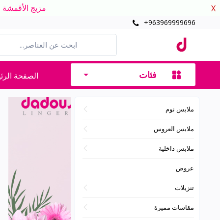
مزيج الأقمشة الدافئ
X
+963969999696
فئات
الصفحة الرئ
ملابس نوم
ملابس العروس
ملابس داخلية
عروض
تنزيلات
مقاسات مميزة