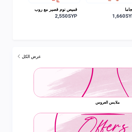
جاما
قميص نوم قصير مع روب
بيجاما
2,125SYP
2,550SYP
1,660SY
عرض الكل
ملابس العروس