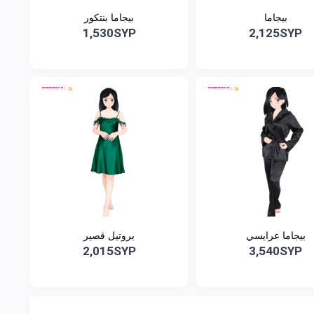
بيجاما
بيجاما بنتكور
1,530SYP
2,125SYP
بيجاما عرايسي
بروتيل قصير
2,015SYP
3,540SYP