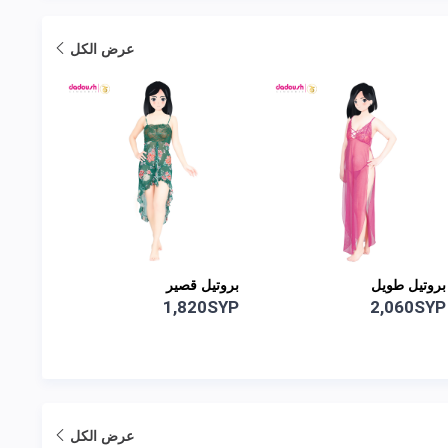
عرض الكل
بروتيل طويل
بروتيل قصير
بيجام
0SYP
1,820SYP
2,060SYP
عرض الكل