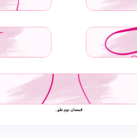
قمصان نوم طو...