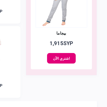
YP
بيجاما
1,915SYP
اشتري الآن
YP