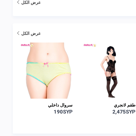
عرض الكل
عرض الكل
طقم لانجري
سروال داخلي
سروال
0SYP
190SYP
2,475SYP