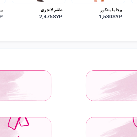
بيجاما بنتكور
طقم لانجري
بي
P
2,475SYP
1,530SYP