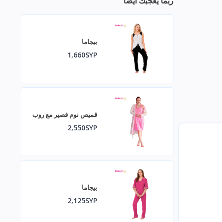
ربما يعجبك أيضا
بيجاما
1,660SYP
قميص نوم قصير مع روب
2,550SYP
بيجاما
2,125SYP