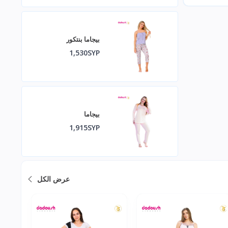
بيجاما بنتكور
1,530SYP
بيجاما
1,915SYP
عرض الكل