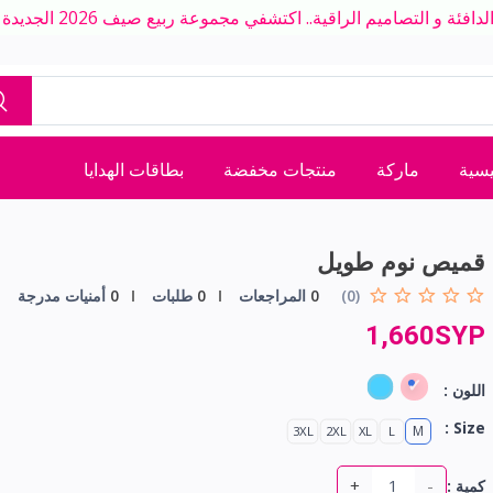
ة و التصاميم الراقية.. اكتشفي مجموعة ربيع صيف 2026 الجديدة بلمسة عصرية
يسية
ماركة
منتجات مخفضة
بطاقات الهدايا
قميص نوم طويل
(0)
0
المراجعات
0
طلبات
0
أمنيات مدرجة
1,660SYP
اللون :
Size :
M
3XL
2XL
XL
L
+
-
كمية :