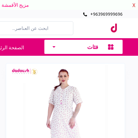
مزيج الأقمشة الدافئ
X
+963969999696
فئات
الصفحة الرئ