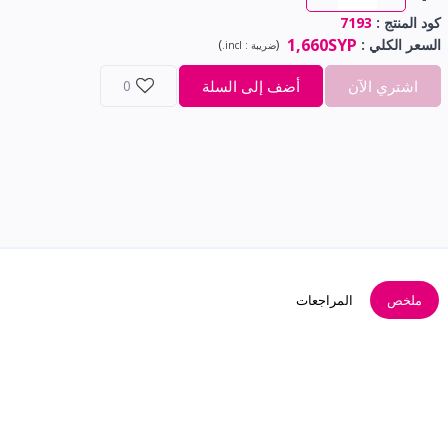
كود المنتج :
7193
1,660SYP
السعر الكلي
:
(
)
ضريبة :
incl.
اشتري الآن
أضف إلى السلة
0
ملخص
المراجعات