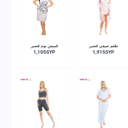
طقم صيفي قصير
قميص نوم قصير
1,105SYP
1,915SYP