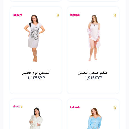
طقم صيفي قصير
قميص نوم قصير
1,105SYP
1,915SYP