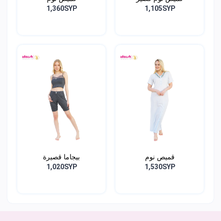
1,360SYP
1,105SYP
قميص نوم
بيجاما قصيرة
1,020SYP
1,530SYP