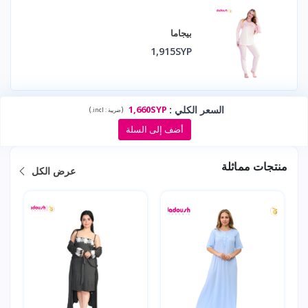
بيجاما
1,915SYP
السعر الكلي
:
1,660SYP
)
(
ضريبة :
incl.
أضف إلى السلة
منتجات مماثلة
عرض الكل