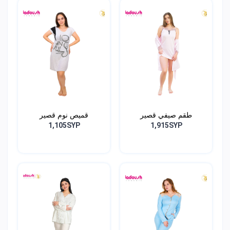
طقم صيفي قصير
قميص نوم قصير
1,105SYP
1,915SYP