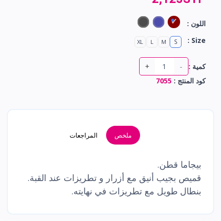
اللون :
Size :
S
XL
L
M
+
-
كمية :
كود المنتج :
7055
ملخص
المراجعات
بيجاما قطن.
قميص بجيب أنيق مع أزرار و تطريزات عند القبة.
بنطال طويل مع تطريزات في نهايته.