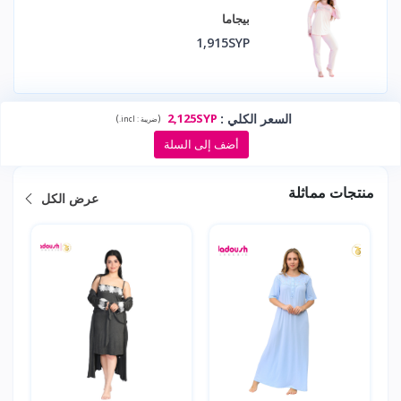
بيجاما
1,915SYP
السعر الكلي
:
2,125SYP
)
(
ضريبة :
incl.
أضف إلى السلة
منتجات مماثلة
عرض الكل