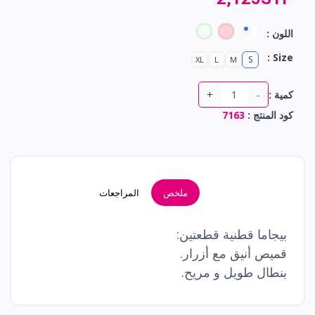
اللون :
Size :
S
XL
L
M
+
-
كمية :
كود المنتج :
7163
ملخص
المراجعات
بيجاما قطنية قطعتين:
قميص أنيق مع أزرار.
بنطال طويل و مريح.