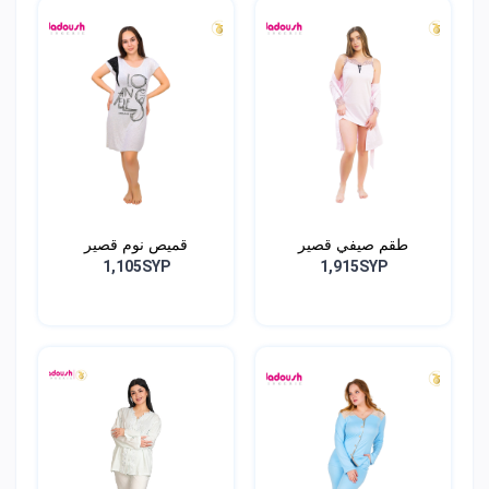
طقم صيفي قصير
قميص نوم قصير
1,105SYP
1,915SYP