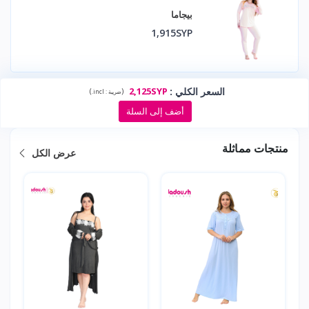
بيجاما
1,915SYP
السعر الكلي
:
2,125SYP
)
(
ضريبة :
incl.
أضف إلى السلة
منتجات مماثلة
عرض الكل