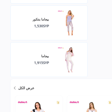
بيجاما بنتكور
1,530SYP
بيجاما
1,915SYP
عرض الكل