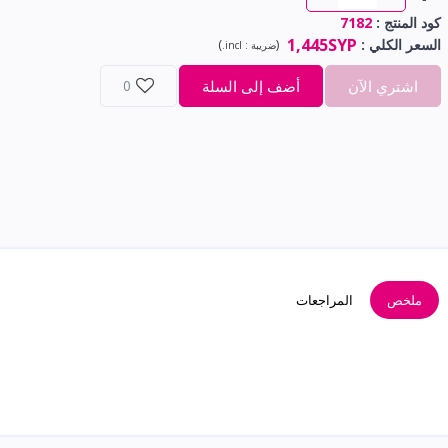
كود المنتج :
7182
1,445SYP
السعر الكلي
:
(
)
ضريبة :
incl.
اشتري الآن
أضف إلى السلة
0
ملخص
المراجعات