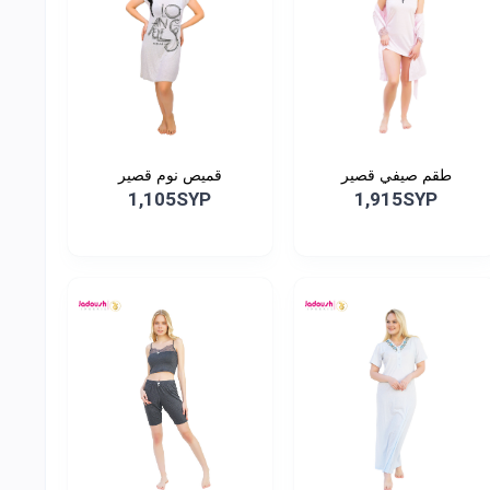
طقم صيفي قصير
قميص نوم قصير
1,105SYP
1,915SYP