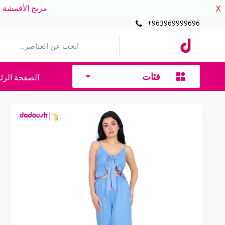
مزيج الأقمشة الدافئ
X
+963969999696
فئات
الصفحة الرئ