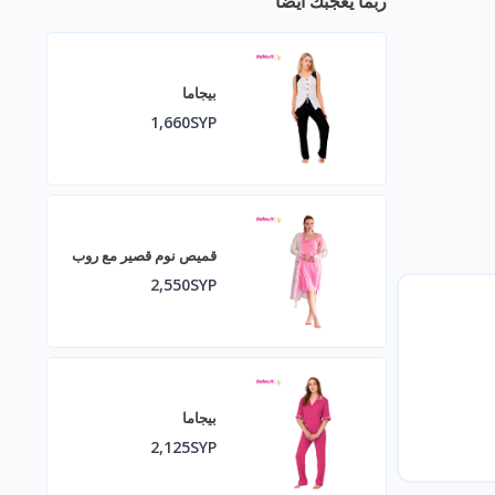
ربما يعجبك أيضا
بيجاما
1,660SYP
قميص نوم قصير مع روب
2,550SYP
بيجاما
2,125SYP