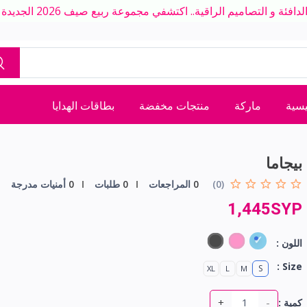
ة و التصاميم الراقية.. اكتشفي مجموعة ربيع صيف 2026 الجديدة بلمسة عصرية
يسية
ماركة
منتجات مخفضة
بطاقات الهدايا
بيجاما
(0)
0
المراجعات
0
طلبات
0
أمنيات مدرجة
1,445SYP
اللون :
Size :
S
XL
L
M
+
-
كمية :