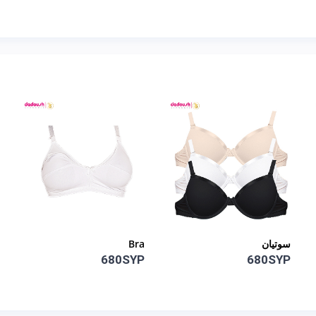
Bra
طقم داخلي
1,530SYP
680SYP