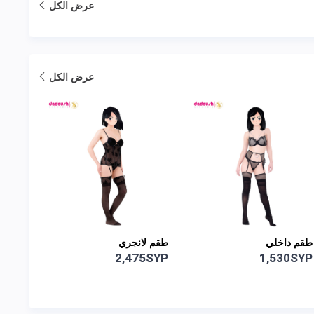
عرض الكل
عرض الكل
طقم لانجري
سروال داخلي
سروال
0SYP
190SYP
2,475SYP