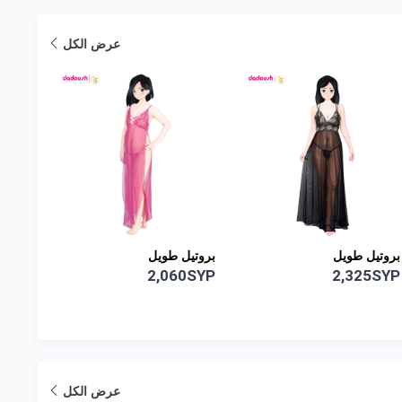
عرض الكل
بروتيل طويل
بروتيل قصير
بيجام
0SYP
1,820SYP
2,060SYP
عرض الكل