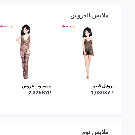
ملابس العروس
جمبسوت عروس
بروتيل طويل
2,325SYP
2,325SYP
ملابس نوم