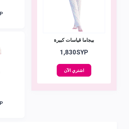
YP
بيجاما قياسات كبيرة
1,830SYP
اشتري الآن
YP