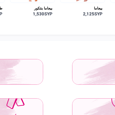
بيجاما بنتكور
طقم لانجري
بي
P
2,475SYP
1,530SYP