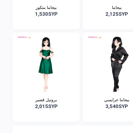
بيجاما
بيجاما بنتكور
1,530SYP
2,125SYP
بيجاما عرايسي
بروتيل قصير
2,015SYP
3,540SYP