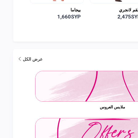
جاما
قميص نوم قصير مع روب
بيجاما
2,125SYP
2,550SYP
1,660SY
عرض الكل
ملابس العروس