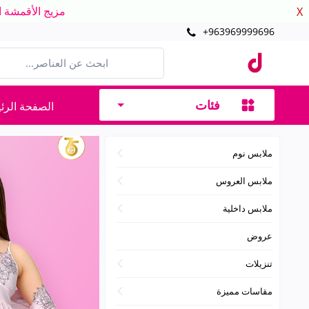
مزيج الأقمشة الدافئ
X
+963969999696
فئات
الصفحة الرئ
ملابس نوم
ملابس العروس
ملابس داخلية
عروض
تنزيلات
مقاسات مميزة