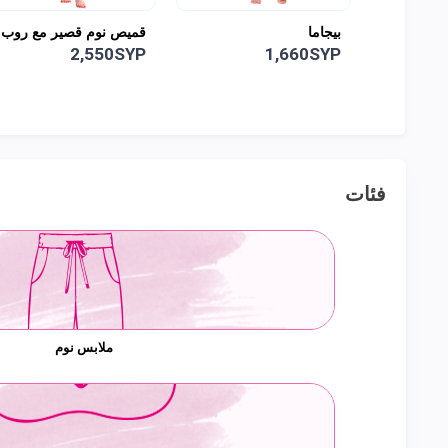
قميص نوم قصير مع روب
بيجاما
2,125SYP
2,550SYP
فئات
ملابس نوم