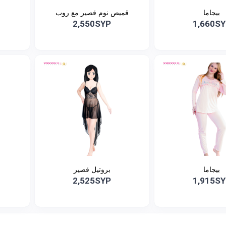
بيجاما
قميص نوم قصير مع روب
2,550SYP
1,660S
بيجاما
بروتيل قصير
2,525SYP
1,915S