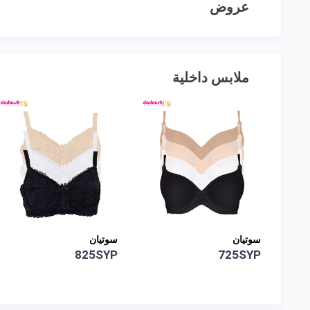
عروض
ملابس داخلية
سوتيان
سوتيان
680SYP
825SYP