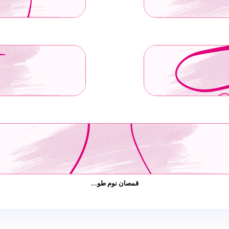
قمصان نوم طو...