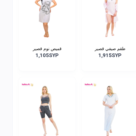
طقم صيفي قصير
قميص نوم قصير
1,105SYP
1,915SYP