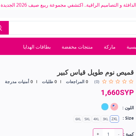
ة و التصاميم الراقية.. اكتشفي مجموعة ربيع صيف 2026 الجديدة بلمسة عصرية
يسية
ماركة
منتجات مخفضة
بطاقات الهدايا
قميص نوم طويل قياس كبير
(0)
0
المراجعات
0
طلبات
0
أمنيات مدرجة
1,660SYP
اللون :
Size :
2XL
6XL
5XL
4XL
3XL
+
-
كمية :