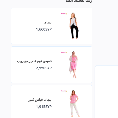
ربما يعجبك أيضا
بيجاما
1,660SYP
قميص نوم قصير مع روب
2,550SYP
بيجاما قياس كبير
1,915SYP