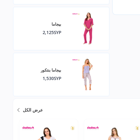
بيجاما
2,125SYP
بيجاما بنتكور
1,530SYP
عرض الكل