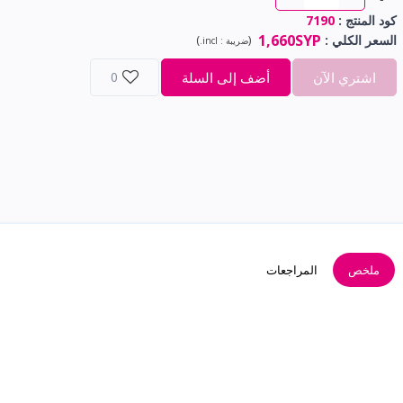
كود المنتج :
7190
1,660SYP
السعر الكلي
:
(
)
ضريبة :
incl.
اشتري الآن
أضف إلى السلة
0
ملخص
المراجعات