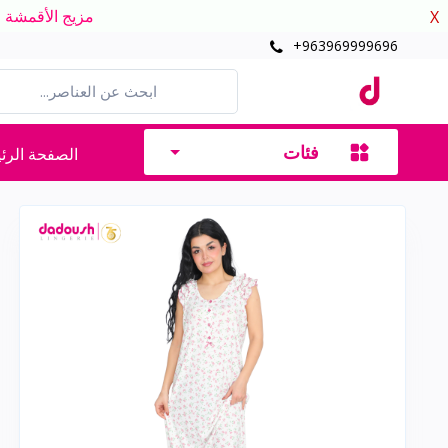
مزيج الأقمشة الدافئ
X
+963969999696
فئات
الصفحة الرئ