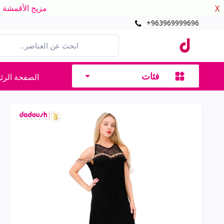
مزيج الأقمشة الدافئ
X
+963969999696
فئات
الصفحة الرئ