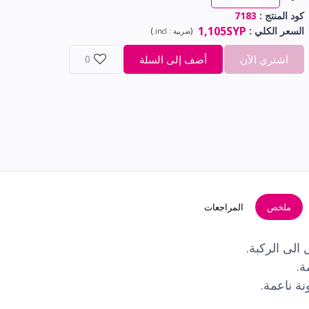
كود المنتج :
7183
1,105SYP
السعر الكلي
:
(
)
ضريبة :
incl.
اشتري الآن
أضف إلى السلة
0
ملخص
المراجعات
لى الركبة.
ة.
ة ناعمة.