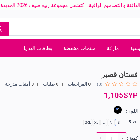
ة و التصاميم الراقية.. اكتشفي مجموعة ربيع صيف 2026 الجديدة بلمسة عصرية
يسية
ماركة
منتجات مخفضة
بطاقات الهدايا
فستان قصير
(0)
0
المراجعات
0
طلبات
0
أمنيات مدرجة
1,105SYP
اللون :
Size :
S
2XL
XL
L
M
+
-
كمية :