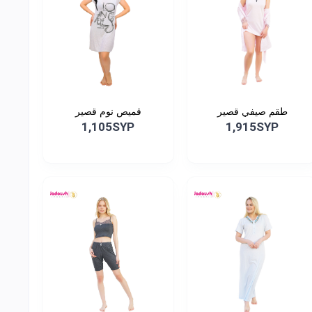
طقم صيفي قصير
قميص نوم قصير
1,105SYP
1,915SYP