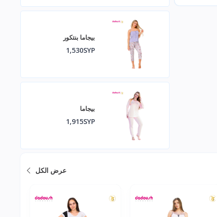
بيجاما بنتكور
1,530SYP
بيجاما
1,915SYP
عرض الكل