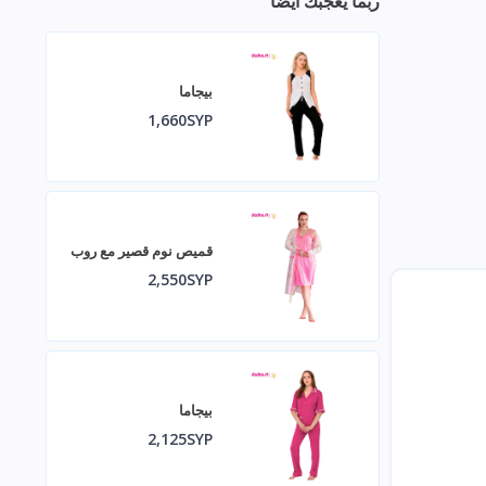
ربما يعجبك أيضا
بيجاما
1,660SYP
قميص نوم قصير مع روب
2,550SYP
بيجاما
2,125SYP