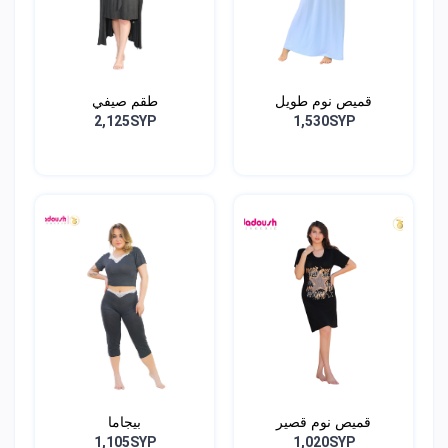
قميص نوم طويل
طقم صيفي
2,125SYP
1,530SYP
قميص نوم قصير
بيجاما
1,105SYP
1,020SYP