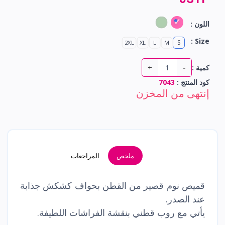
اللون :
Size :
S
2XL
XL
L
M
+
-
كمية :
كود المنتج :
7043
إنتهى من المخزن
ملخص
المراجعات
قميص نوم قصير من القطن بحواف كشكش جذابة
عند الصدر.
يأتي مع روب قطني بنقشة الفراشات اللطيفة.