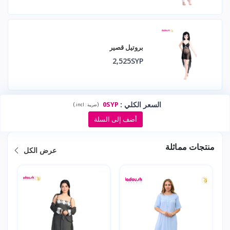
بروتيل قصير
2,525SYP
السعر الكلي
:
0SYP
)
(
ضريبة :
incl.
أضف إلى السلة
منتجات مماثلة
عرض الكل