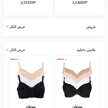
2,015SYP
3,540SYP
عروض
عرض الكل
ملابس داخلية
عرض الكل
سوتيان
سوتيان