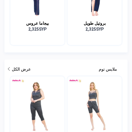
بروتيل طويل
بيجاما عروس
2,325SYP
2,325SYP
ملابس نوم
عرض الكل