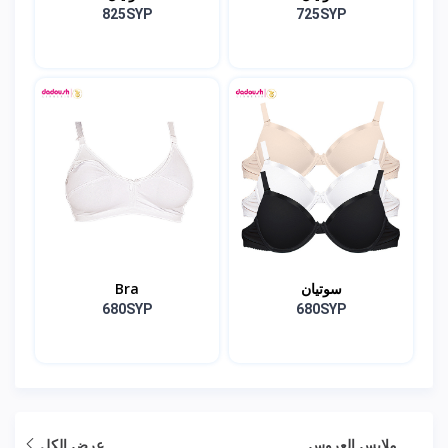
825SYP
725SYP
سوتيان
Bra
680SYP
680SYP
ملابس العروس
عرض الكل