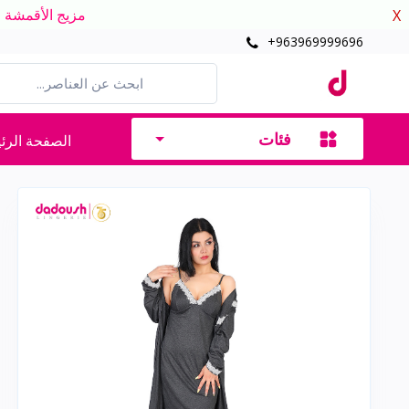
مزيج الأقمشة الدافئ
X
+963969999696
فئات
الصفحة الرئ