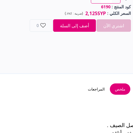
كود المنتج :
6190
2,125SYP
السعر الكلي
:
(
)
ضريبة :
incl.
اشتري الآن
أضف إلى السلة
0
ملخص
المراجعات
ل الصيف .