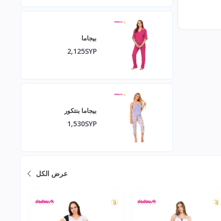
بيجاما
2,125SYP
بيجاما بنتكور
1,530SYP
عرض الكل