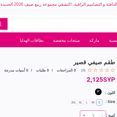
ة و التصاميم الراقية.. اكتشفي مجموعة ربيع صيف 2026 الجديدة بلمسة عصرية
يسية
ماركة
منتجات مخفضة
بطاقات الهدايا
طقم صيفي قصير
(0)
0
المراجعات
0
طلبات
0
أمنيات مدرجة
2,125SYP
اللون :
Size :
S
2XL
XL
L
M
+
-
كمية :