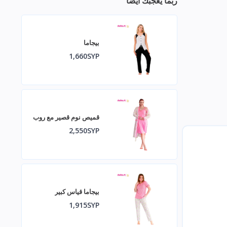
ربما يعجبك أيضا
بيجاما
1,660SYP
قميص نوم قصير مع روب
2,550SYP
بيجاما قياس كبير
1,915SYP