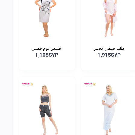
طقم صيفي قصير
قميص نوم قصير
1,105SYP
1,915SYP