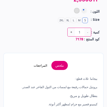
اللون :
Size :
S
2XL
XL
L
M
+
-
كمية :
كود المنتج :
7178
ملخص
المراجعات
بيجاما ثلاث قطع :
بروتيل حمالات رفيعة مع لمسات من التول الفاخر عند الصدر.
بنطال طويل و مريح.
كيمينو قصير مع حزام لمظهر أكثر أنوثة.