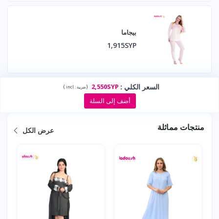
بيجاما
1,915SYP
السعر الكلي
:
2,550SYP
)
(
ضريبة :
incl.
أضف إلى السلة
منتجات مماثلة
عرض الكل