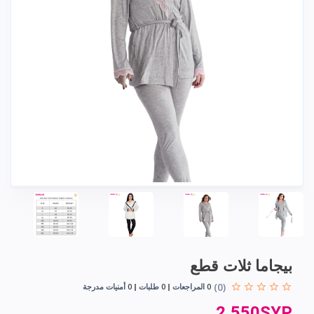
بيجاما ثلات قطع
(0)
0
المراجعات
0
طلبات
0
أمنيات مدرجة
2,550SYP